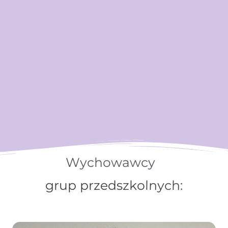
Wychowawcy
g
r
u
p
p
r
z
e
d
s
z
k
o
l
n
y
c
h
: