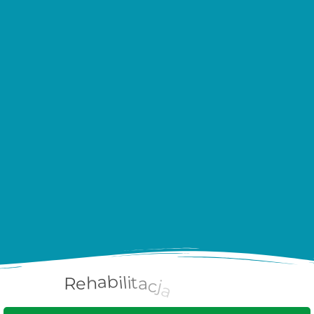
a
w
o
h
c
u
r
R
e
h
a
b
i
l
i
t
a
j
a
c