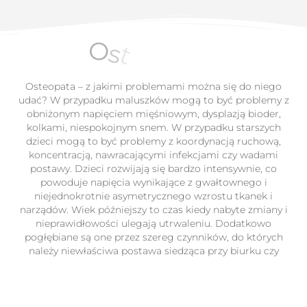
O
s
t
e
o
t
p
a
a
Osteopata – z jakimi problemami można się do niego
udać? W przypadku maluszków mogą to być problemy z
obniżonym napięciem mięśniowym, dysplazją bioder,
kolkami, niespokojnym snem. W przypadku starszych
dzieci mogą to być problemy z koordynacją ruchową,
Niepubliczne Przedszkole Basia
koncentracją, nawracającymi infekcjami czy wadami
postawy. Dzieci rozwijają się bardzo intensywnie, co
organizuje kształcenie specjalne dla swoich uczniów i
powoduje napięcia wynikające z gwałtownego i
wczesne wspomaganie rozwoju dla wszystkich
niejednokrotnie asymetrycznego wzrostu tkanek i
narządów. Wiek późniejszy to czas kiedy nabyte zmiany i
chętnych
nieprawidłowości ulegają utrwaleniu. Dodatkowo
pogłębiane są one przez szereg czynników, do których
należy niewłaściwa postawa siedząca przy biurku czy
noszenie ciężkich tornistrów. Zaniedbania tę często stają
się przyczyną wad postawy, co w późniejszym czasie
prowadzi do poważnych problemów z kręgosłupem.